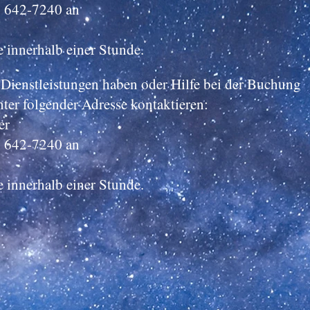
) 642-7240 an
 innerhalb einer Stunde.
Dienstleistungen haben oder Hilfe bei der Buchung
ter folgender Adresse kontaktieren:
er
) 642-7240 an
 innerhalb einer Stunde.