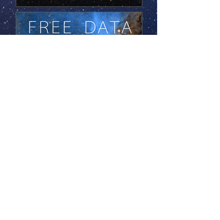
Alle Fotos unterliegen dem Copyright
von RemoteSkies.net.
© Copyright
Contact